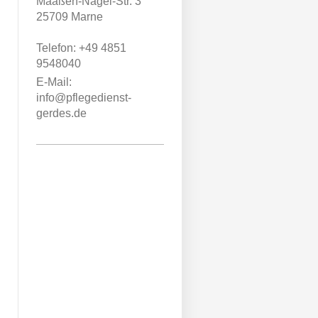
Maaßen-Nagel-Str.
3
25709
Marne
Telefon:
+49 4851
9548040
E-Mail:
info@pflegedienst-
gerdes.de